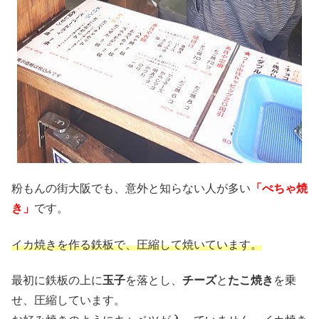
粉もんの街大阪でも、意外と知らない人が多い
「ぺちゃ焼
き」
です。
イカ焼きを作る鉄板で、圧縮して焼いています。
最初に鉄板の上に
玉子
を落とし、
チーズ
と
たこ焼き
を乗
せ、圧縮しています。