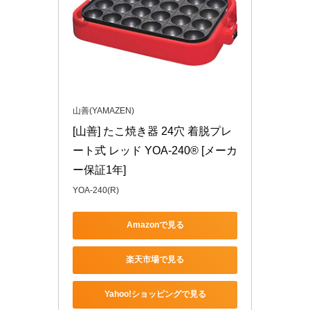
山善(YAMAZEN)
[山善] たこ焼き器 24穴 着脱プレ
ート式 レッド YOA-240® [メーカ
ー保証1年]
YOA-240(R)
Amazonで見る
楽天市場で見る
Yahoo!ショッピングで見る