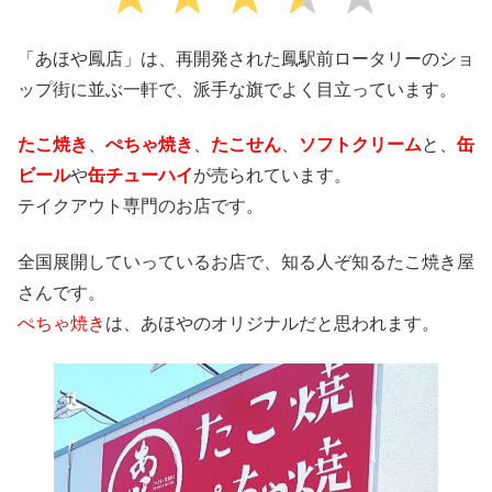
「あほや鳳店」は、再開発された鳳駅前ロータリーのショ
ップ街に並ぶ一軒で、派手な旗でよく目立っています。
たこ焼き
、
ぺちゃ焼き
、
たこせん
、
ソフトクリーム
と、
缶
ビール
や
缶チューハイ
が売られています。
テイクアウト専門のお店です。
全国展開していっているお店で、知る人ぞ知るたこ焼き屋
さんです。
ぺちゃ焼き
は、あほやのオリジナルだと思われます。