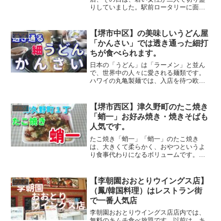
りしていました。駅前ロータリーに面し
ているため、電車やバスの乗降客が多
く、近くに大きな分譲マンションもある
ので人の行き交いが盛んな所です。コロ
【堺市中区】の美味しいうどん屋
グルメ
ナウィルスの影響で、シャッタ...
「かんさい」では透き通った細打
ちが食べられます。
日本の「うどん」は「ラーメン」と並ん
で、世界中の人々に愛される麺類です。
ハワイの丸亀製麺では、入店を待つ欧米
人の長い行列に驚きました。ロシアなど
世界13の国々で人気を集めているそうで
す。麺類には、他に蕎麦や素麺などもあ
【堺市西区】津久野町のたこ焼き
グルメ
り、それぞれ奥が深く、...
「蛸一」お好み焼き・焼きそばも
人気です。
たこ焼き「蛸一」「蛸一」のたこ焼き
は、大きくて柔らかく、おやつというよ
り食事代わりになるボリュームです。鳳
郵便局の前に位置し、往来が賑やかとい
う絶好のロケーションにあります。通り
がかりの客以外にも、近隣に住んでいる
【李朝園おおとりウイングス店】
グルメ
常連客は、電話予約をして取...
（鳳/韓国料理）はレストラン街
で一番人気店
李朝園おおとりウイングス店店内では、
無料のキムチ食べ放題です。以前は、キ