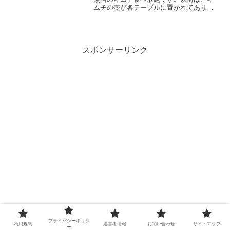
ムチの壺が各テーブルに置かれてあり、
お代わり自由でした。コロナ禍で、リク
エスト式に変わりましたが無料です。キ
ムチだけでも値打ちのあるサービスだと
思います。トウモロコシ茶...
スポンサーリンク
プライバシーポリシ
利用規約
運営者情報
お問い合わせ
サイトマップ
ー