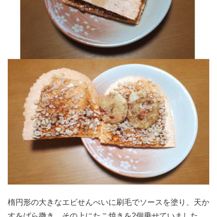
楕円形の大きなエビせんべいに刷毛でソースを塗り、天か
すをばら撒き、その上にたこ焼きを2個乗せていました。