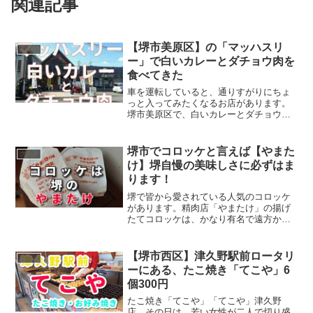
関連記事
【堺市美原区】の「マッハスリ
グルメ
ー」で白いカレーとダチョウ肉を
食べてきた
車を運転していると、通りすがりにちょ
っと入ってみたくなるお店があります。
堺市美原区で、白いカレーとダチョウ肉
が食べられる「マッハスリー」というレ
ストランに入りました。マッハスリーロ
グハウス風の個性的なカフェレストラン
堺市でコロッケと言えば【やまた
グルメ
で、店先にはバイクがたく...
け】堺自慢の美味しさに必ずはま
ります！
堺で皆から愛されている人気のコロッケ
があります。精肉店「やまたけ」の揚げ
たてコロッケは、かなり有名で遠方から
でも買いにこられます。最近は、SNSで
評判がすぐに拡散され、コロッケ好きな
マニアが他府県からも来るそうです。
【堺市西区】津久野駅前ロータリ
グルメ
「やまたけ」は近くにあり...
ーにある、たこ焼き「てこや」6
個300円
たこ焼き「てこや」「てこや」津久野
店、その日は、若い女性が二人で切り盛