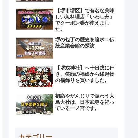
【堺市堺区】で有名な美味
しい魚料理店「いわし舟」
でクーポン券が使えまし
た。
堺の包丁の歴史を追求：伝
統産業会館の探訪
【堺戎神社】へ十日戎に行
き、笑顔の福娘から縁起物
の福飾りを買いました。
初詣やだんじりで賑わう大
鳥大社は、日本武尊を祀っ
ている一ノ宮です。
カテゴリー