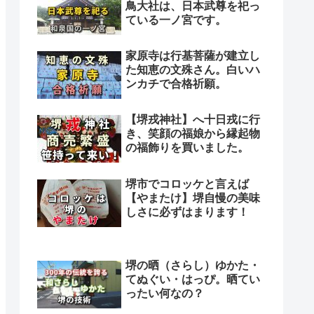
鳥大社は、日本武尊を祀っ
ている一ノ宮です。
家原寺は行基菩薩が建立し
た知恵の文殊さん。白いハ
ンカチで合格祈願。
【堺戎神社】へ十日戎に行
き、笑顔の福娘から縁起物
の福飾りを買いました。
堺市でコロッケと言えば
【やまたけ】堺自慢の美味
しさに必ずはまります！
堺の晒（さらし）ゆかた・
てぬぐい・はっぴ。晒てい
ったい何なの？