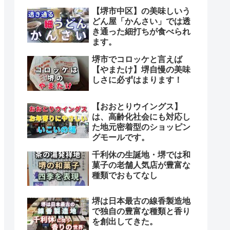
【堺市中区】の美味しいう
どん屋「かんさい」では透
き通った細打ちが食べられ
ます。
堺市でコロッケと言えば
【やまたけ】堺自慢の美味
しさに必ずはまります！
【おおとりウイングス】
は、高齢化社会にも対応し
た地元密着型のショッピン
グモールです。
千利休の生誕地・堺では和
菓子の老舗人気店が豊富な
種類でおもてなし
堺は日本最古の線香製造地
で独自の豊富な種類と香り
を創出してきた。