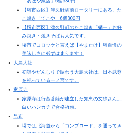
「あほや鳳店」6個380円
【堺市西区】津久野駅前ロータリーにある、た
こ焼き「てこや」6個300円
【堺市西区】津久野町のたこ焼き「蛸一」お好
み焼き・焼きそばも人気です。
堺市でコロッケと言えば【やまたけ】堺自慢の
美味しさに必ずはまります！
大鳥大社
初詣やだんじりで賑わう大鳥大社は、日本武尊
を祀っている一ノ宮です。
家原寺
家原寺は行基菩薩が建立した知恵の文殊さん。
白いハンカチで合格祈願。
昆布
堺では北海道から「コンブロード」を通ってき