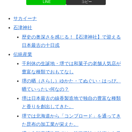
LINE
コピー
サカイーナ
石津神社
歴史の奥深さを感じる！【石津神社】で迎える
日本最古の十日戎
伝統産業
千利休の生誕地・堺では和菓子の老舗人気店が
豊富な種類でおもてなし
堺の晒（さらし）ゆかた・てぬぐい・はっぴ。
晒ていったい何なの？
堺は日本最古の線香製造地で独自の豊富な種類
と香りを創出してきた。
堺では北海道から「コンブロード」を通ってき
た昆布の加工業が栄えた。