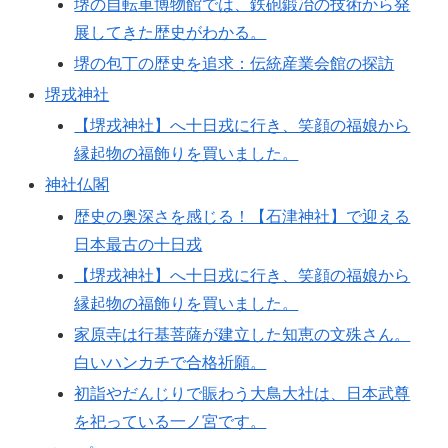
堺の自転車博物館では、鉄砲鍛冶の技術から発
展してきた歴史がわかる。
堺の包丁の歴史を追求：伝統産業会館の探訪
堺戎神社
【堺戎神社】へ十日戎に行き、笑顔の福娘から
縁起物の福飾りを買いました。
神社仏閣
歴史の奥深さを感じる！【石津神社】で迎える
日本最古の十日戎
【堺戎神社】へ十日戎に行き、笑顔の福娘から
縁起物の福飾りを買いました。
家原寺は行基菩薩が建立した知恵の文殊さん。
白いハンカチで合格祈願。
初詣やだんじりで賑わう大鳥大社は、日本武尊
を祀っている一ノ宮です。