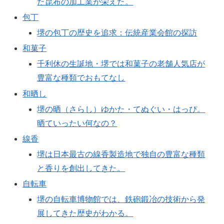
た昆布の加工業が栄えた。
包丁
堺の包丁の歴史を追求：伝統産業会館の探訪
和菓子
千利休の生誕地・堺では和菓子の老舗人気店が
豊富な種類でおもてなし
和晒し
堺の晒（さらし）ゆかた・てぬぐい・はっぴ。
晒ていったい何なの？
線香
堺は日本最古の線香製造地で独自の豊富な種類
と香りを創出してきた。
自転車
堺の自転車博物館では、鉄砲鍛冶の技術から発
展してきた歴史がわかる。