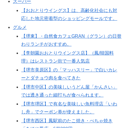
スーパー
【おおとりウイングス】は、高齢化社会にも対
応した地元密着型のショッピングモールです。
グルメ
【堺東】・自然食カフェGRAN（グラン）の日替
わりランチがおすすめ。
【李朝園おおとりウイングス店】（鳳/韓国料
理）はレストラン街で一番人気店
【堺市美原区】の「マッハスリー」で白いカレ
ーとダチョウ肉を食べてきた
【堺市中区】の美味しいうどん屋「かんさい」
では透き通った細打ちが食べられます。
【堺市堺区】で有名な美味しい魚料理店「いわ
し舟」でクーポン券が使えました。
【堺市西区】鳳駅前のたこ焼き・ぺちゃ焼き